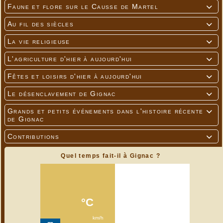
Faune et flore sur le Causse de Martel

Au fil des siècles

La vie religieuse

L'agriculture d'hier à aujourd'hui

Fêtes et loisirs d'hier à aujourd'hui

Le désenclavement de Gignac

Grands et petits événements dans l'histoire récente

de Gignac
Contributions

Quel temps fait-il à Gignac ?