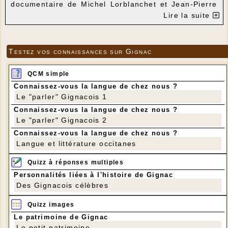
documentaire de Michel Lorblanchet et Jean-Pierre
Baux : " Artistes des temps glaciaires en
Lire la suite
Quercy". La projection sera suivie d'une discussion
avec Michel Lorblanchet , Docteur en Préhistoire,
directeur de recherches au CNRS . Il évoquera
aussi sa découverte de la peinture Aborigène et
Testez vos connaissances sur Gignac
ses échanges avec le peintre Pierre Soulages.
Cette soirée est une invitation à voyager dans le
temps avec les fabuleux artistes de Pech-Merle et
QCM simple
de Cougnac admirés par les peintres du XX ème
siècle.
Connaissez-vous la langue de chez nous ?
Entrée libre et
Le "parler" Gignacois 1
gratuite .
Connaissez-vous la langue de chez nous ?
Le "parler" Gignacois 2
Connaissez-vous la langue de chez nous ?
Langue et littérature occitanes
Quizz à réponses multiples
Personnalités liées à l'histoire de Gignac
Des Gignacois célèbres
Quizz images
Le patrimoine de Gignac
Le petit patrimoine