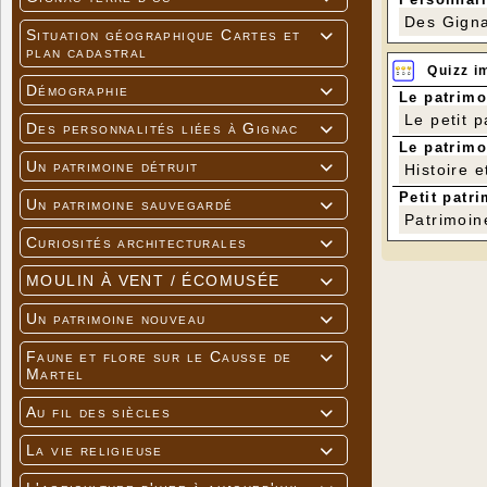
Des Gigna
Situation géographique Cartes et

plan cadastral
Quizz i
Démographie

Le patrimo
Le petit 
Des personnalités liées à Gignac

Le patrimo
Un patrimoine détruit
Histoire e

Petit patri
Un patrimoine sauvegardé

Patrimoin
Curiosités architecturales

MOULIN À VENT / ÉCOMUSÉE

Un patrimoine nouveau

Faune et flore sur le Causse de

Martel
Au fil des siècles

La vie religieuse
