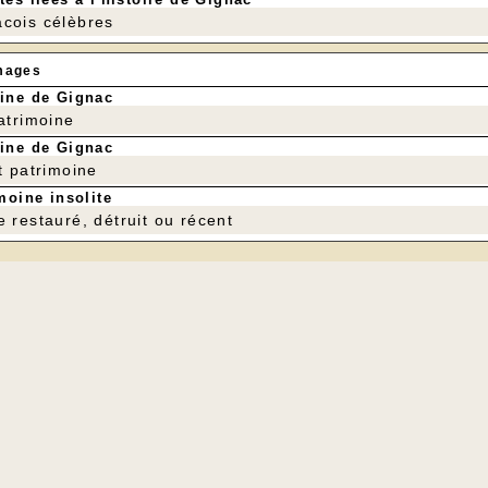
cois célèbres
mages
ine de Gignac
patrimoine
ine de Gignac
t patrimoine
moine insolite
e restauré, détruit ou récent