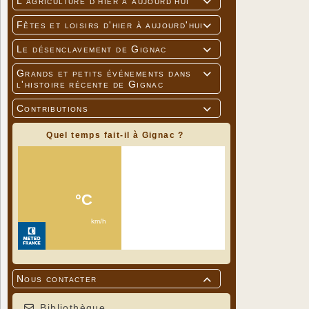
L'agriculture d'hier à aujourd'hui

Fêtes et loisirs d'hier à aujourd'hui

Le désenclavement de Gignac

Grands et petits événements dans

l'histoire récente de Gignac
Contributions

Quel temps fait-il à Gignac ?
Nous contacter

Bibliothèque