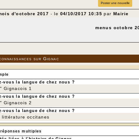
Poster une nouvelle
ois d'octobre 2017
- le
04/10/2017 10:35
par
Mairie
menus octobre 2
connaissances sur Gignac
mple
-vous la langue de chez nous ?
r" Gignacois 1
-vous la langue de chez nous ?
r" Gignacois 2
-vous la langue de chez nous ?
littérature occitanes
 réponses multiples
tés liées à l'histoire de Gignac