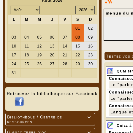
menus du m
Testez vos 
QCM si
Connaissez
Le "parle
Connaissez
Retrouvez la bibliothèque sur Facebook
Le "parle
Connaissez
Langue et 
Bibliothèque / Centre de

ressources
Quizz à
Gignac terre d'oc
Personnali
