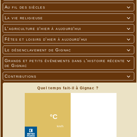
Au fil des siècles

La vie religieuse

L'agriculture d'hier à aujourd'hui

Fêtes et loisirs d'hier à aujourd'hui

Le désenclavement de Gignac

Grands et petits événements dans l'histoire récente

de Gignac
Contributions

Quel temps fait-il à Gignac ?