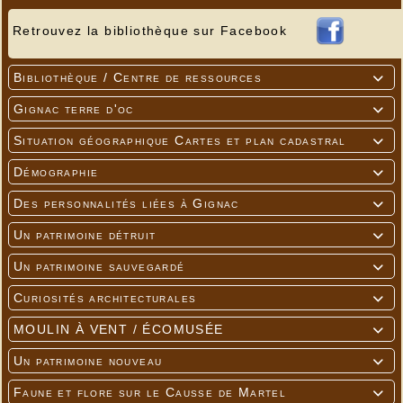
Retrouvez la bibliothèque sur Facebook
Bibliothèque / Centre de ressources

Gignac terre d'oc

Situation géographique Cartes et plan cadastral

Démographie

Des personnalités liées à Gignac

Un patrimoine détruit

Un patrimoine sauvegardé

Curiosités architecturales

MOULIN À VENT / ÉCOMUSÉE

Un patrimoine nouveau

Faune et flore sur le Causse de Martel
