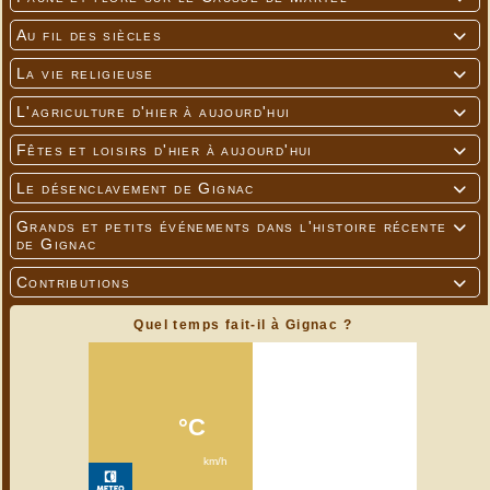
Au fil des siècles

La vie religieuse

L'agriculture d'hier à aujourd'hui

Fêtes et loisirs d'hier à aujourd'hui

Le désenclavement de Gignac

Grands et petits événements dans l'histoire récente

de Gignac
Contributions

Quel temps fait-il à Gignac ?