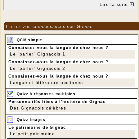
Venez encourager cette équipe avec de jeunes joueurs encadrés de
Lire la suite
quelques anciens .
Nous aurons le plaisir de voir sur notre pelouse de Gignac notre
équipe U15 pour son championnat.
Je vous ferai part des prochains matchs en temps voulu .
Testez vos connaissances sur Gignac
L'ESCG a besoin de vos encouragements et si vos enfants veulent
pratiquer du foot, prendre contact auprès de moi au 06 47 37 13
QCM simple
05
Alain MAS
Connaissez-vous la langue de chez nous ?
Le "parler" Gignacois 1
Connaissez-vous la langue de chez nous ?
Le "parler" Gignacois 2
Connaissez-vous la langue de chez nous ?
Langue et littérature occitanes
Quizz à réponses multiples
Personnalités liées à l'histoire de Gignac
Des Gignacois célèbres
Quizz images
Le patrimoine de Gignac
Le petit patrimoine