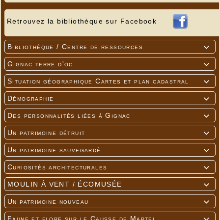
Retrouvez la bibliothèque sur Facebook
Bibliothèque / Centre de ressources

Gignac terre d'oc

Situation géographique Cartes et plan cadastral

Démographie

Des personnalités liées à Gignac

Un patrimoine détruit

Un patrimoine sauvegardé

Curiosités architecturales

MOULIN À VENT / ÉCOMUSÉE

Un patrimoine nouveau

Faune et flore sur le Causse de Martel
