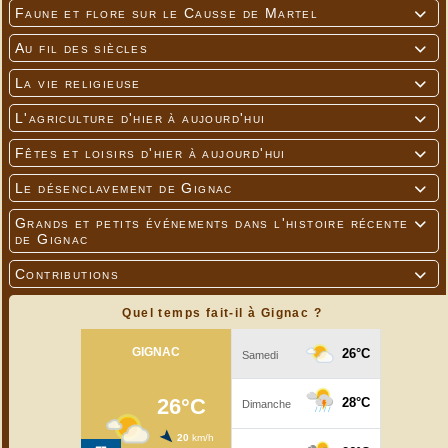
Faune et flore sur le Causse de Martel

Au fil des siècles

La vie religieuse

L'agriculture d'hier à aujourd'hui

Fêtes et loisirs d'hier à aujourd'hui

Le désenclavement de Gignac

Grands et petits événements dans l'histoire récente

de Gignac
Contributions

Quel temps fait-il à Gignac ?