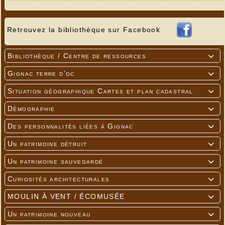
Retrouvez la bibliothèque sur Facebook
Bibliothèque / Centre de ressources

Gignac terre d'oc

Situation géographique Cartes et plan cadastral

Démographie

Des personnalités liées à Gignac

Un patrimoine détruit

Un patrimoine sauvegardé

Curiosités architecturales

MOULIN À VENT / ÉCOMUSÉE

Un patrimoine nouveau
