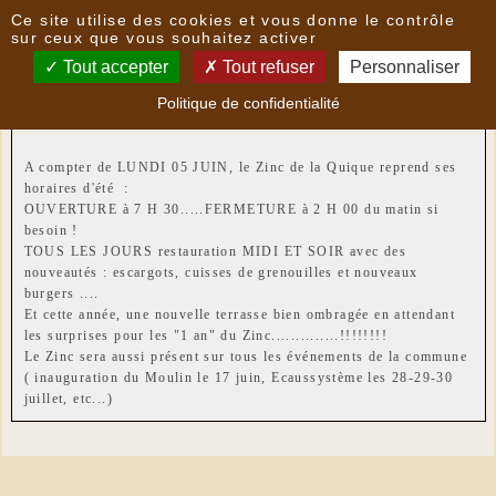
Panneau de gestion des cookies
Ce site utilise des cookies et vous donne le contrôle
Nouvelles
sur ceux que vous souhaitez activer
Tout accepter
Tout refuser
Personnaliser
Zinc de la Quique
- le
01/06/2017 18:49
par
Politique de confidentialité
Michael
A compter de LUNDI 05 JUIN, le Zinc de la Quique reprend ses
horaires d'été :
OUVERTURE à 7 H 30.....FERMETURE à 2 H 00 du matin si
besoin !
TOUS LES JOURS restauration MIDI ET SOIR avec des
nouveautés : escargots, cuisses de grenouilles et nouveaux
burgers ....
Et cette année, une nouvelle terrasse bien ombragée en attendant
les surprises pour les "1 an" du Zinc..............!!!!!!!!
Le Zinc sera aussi présent sur tous les événements de la commune
( inauguration du Moulin le 17 juin, Ecaussystème les 28-29-30
juillet, etc...)