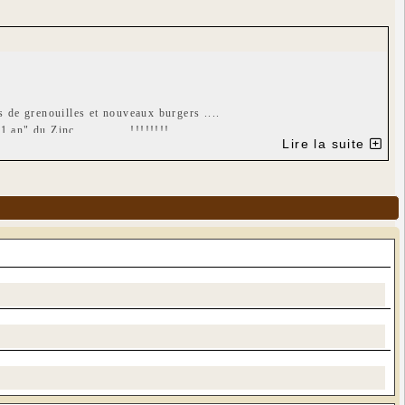
e grenouilles et nouveaux burgers ....
an" du Zinc..............!!!!!!!!
Lire la suite
in le 17 juin, Ecaussystème les 28-29-30 juillet, etc...)