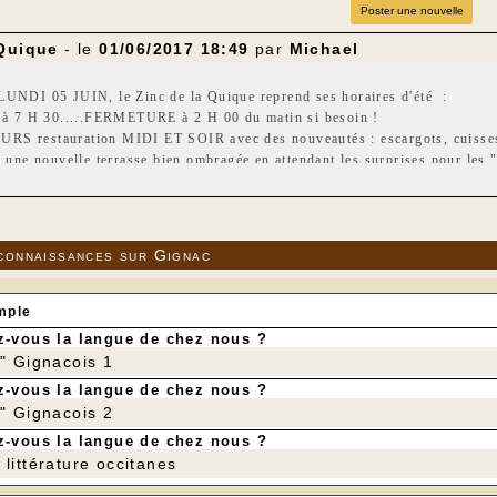
Poster une nouvelle
 Quique
- le
01/06/2017 18:49
par
Michael
LUNDI 05 JUIN, le Zinc de la Quique reprend ses horaires d'été :
7 H 30.....FERMETURE à 2 H 00 du matin si besoin !
S restauration MIDI ET SOIR avec des nouveautés : escargots, cuisses d
, une nouvelle terrasse bien ombragée en attendant les surprises pour les "1 
ussi présent sur tous les événements de la commune ( inauguration du Moul
connaissances sur Gignac
mple
-vous la langue de chez nous ?
r" Gignacois 1
-vous la langue de chez nous ?
r" Gignacois 2
-vous la langue de chez nous ?
littérature occitanes