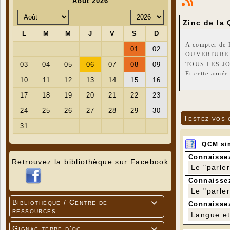
Zinc de la
A compter de 
OUVERTURE à 
TOUS LES JOUR
Et cette année
Le Zinc sera a
Testez vos 
QCM si
Connaissez
Retrouvez la bibliothèque sur Facebook
Le "parle
Connaissez
Le "parle
Bibliothèque / Centre de

Connaissez
ressources
Langue et 
Gignac terre d'oc
