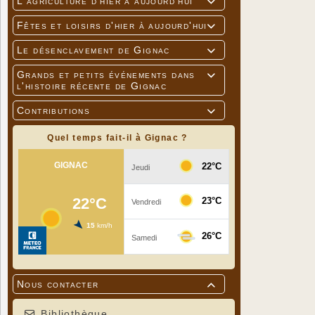
L'agriculture d'hier à aujourd'hui

Fêtes et loisirs d'hier à aujourd'hui

Le désenclavement de Gignac

Grands et petits événements dans

l'histoire récente de Gignac
Contributions

Quel temps fait-il à Gignac ?
Nous contacter

Bibliothèque