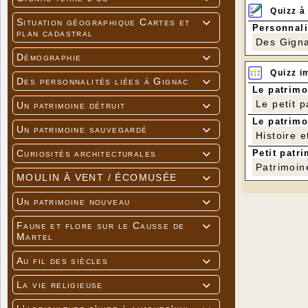
Quizz à
Situation géographique Cartes et

Personnali
plan cadastral
Des Gigna
Démographie

Quizz i
Des personnalités liées à Gignac

Le patrimo
Le petit 
Un patrimoine détruit

Le patrimo
Un patrimoine sauvegardé

Histoire e
Petit patri
Curiosités architecturales

Patrimoin
MOULIN À VENT / ÉCOMUSÉE

Un patrimoine nouveau

Faune et flore sur le Causse de

Martel
Au fil des siècles

La vie religieuse
