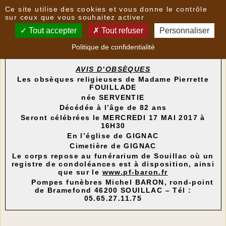
Panneau de gestion des cookies
Ce site utilise des cookies et vous donne le contrôle
Nouvelles
sur ceux que vous souhaitez activer
Tout accepter
Tout refuser
Personnaliser
Avis d'obsèques
- le
15/05/2017 10:36
par
Mairie
Politique de confidentialité
AVIS D’OBSÈQUES
Les obsèques religieuses de Madame Pierrette
FOUILLADE
née SERVENTIE
Décédée à l’âge de 82 ans
Seront célébrées le MERCREDI 17 MAI 2017 à
16H30
En l’église de GIGNAC
Cimetière de GIGNAC
Le corps repose au funérarium de Souillac où un
registre de condoléances est à disposition, ainsi
que sur le
www.pf-baron.fr
Pompes funèbres Michel BARON, rond-point
de Bramefond 46200 SOUILLAC – Tél :
05.65.27.11.75