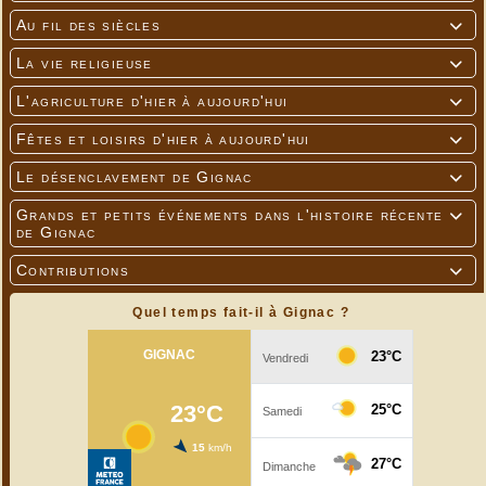
Au fil des siècles

La vie religieuse

L'agriculture d'hier à aujourd'hui

Fêtes et loisirs d'hier à aujourd'hui

Le désenclavement de Gignac

Grands et petits événements dans l'histoire récente

de Gignac
Contributions

Quel temps fait-il à Gignac ?