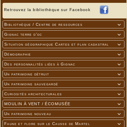
Retrouvez la bibliothèque sur Facebook
Bibliothèque / Centre de ressources

Gignac terre d'oc

Situation géographique Cartes et plan cadastral

Démographie

Des personnalités liées à Gignac

Un patrimoine détruit

Un patrimoine sauvegardé

Curiosités architecturales

MOULIN À VENT / ÉCOMUSÉE

Un patrimoine nouveau

Faune et flore sur le Causse de Martel
