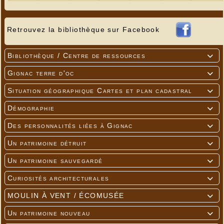
Retrouvez la bibliothèque sur Facebook
Bibliothèque / Centre de ressources

Gignac terre d'oc

Situation géographique Cartes et plan cadastral

Démographie

Des personnalités liées à Gignac

Un patrimoine détruit

Un patrimoine sauvegardé

Curiosités architecturales

MOULIN À VENT / ÉCOMUSÉE

Un patrimoine nouveau
