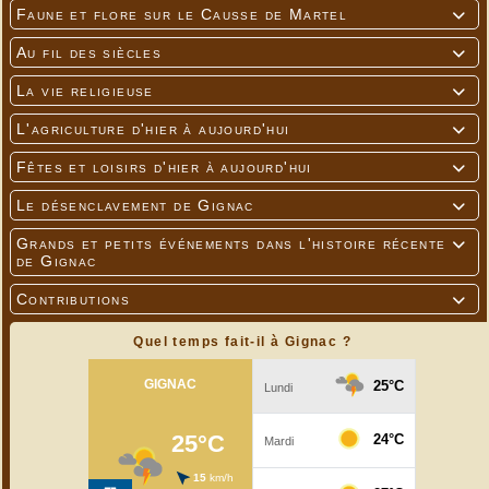
Faune et flore sur le Causse de Martel

Au fil des siècles

La vie religieuse

L'agriculture d'hier à aujourd'hui

Fêtes et loisirs d'hier à aujourd'hui

Le désenclavement de Gignac

Grands et petits événements dans l'histoire récente

de Gignac
Contributions

Quel temps fait-il à Gignac ?