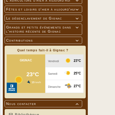
L'agriculture d'hier à aujourd'hui

Fêtes et loisirs d'hier à aujourd'hui

Le désenclavement de Gignac

Grands et petits événements dans

l'histoire récente de Gignac
Contributions

Quel temps fait-il à Gignac ?
Nous contacter

Bibliothèque