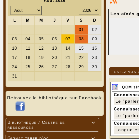
Les aînés 
Testez vos 
QCM si
Connaissez
Retrouvez la bibliothèque sur Facebook
Le "parle
Connaissez
Le "parle
Bibliothèque / Centre de

Connaissez
ressources
Langue et 
Gignac terre d'oc
