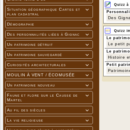
Quizz à
Situation géographique Cartes et

Personnali
plan cadastral
Des Gigna
Démographie

Quizz i
Des personnalités liées à Gignac

Le patrimo
Le petit 
Un patrimoine détruit

Le patrimo
Un patrimoine sauvegardé

Histoire e
Petit patri
Curiosités architecturales

Patrimoin
MOULIN À VENT / ÉCOMUSÉE

Un patrimoine nouveau

Faune et flore sur le Causse de

Martel
Au fil des siècles

La vie religieuse
