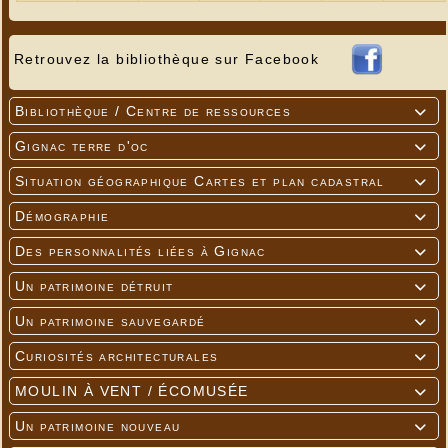
Retrouvez la bibliothèque sur Facebook
Bibliothèque / Centre de ressources

Gignac terre d'oc

Situation géographique Cartes et plan cadastral

Démographie

Des personnalités liées à Gignac

Un patrimoine détruit

Un patrimoine sauvegardé

Curiosités architecturales

MOULIN À VENT / ÉCOMUSÉE

Un patrimoine nouveau
