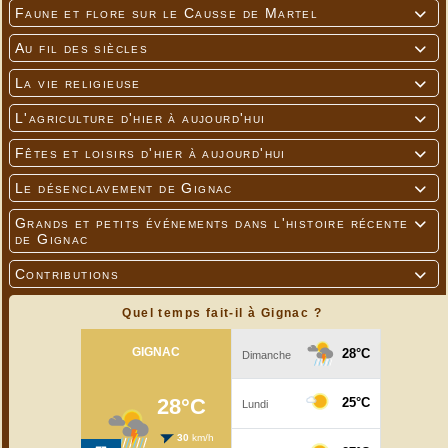
Faune et flore sur le Causse de Martel

Au fil des siècles

La vie religieuse

L'agriculture d'hier à aujourd'hui

Fêtes et loisirs d'hier à aujourd'hui

Le désenclavement de Gignac

Grands et petits événements dans l'histoire récente

de Gignac
Contributions

Quel temps fait-il à Gignac ?