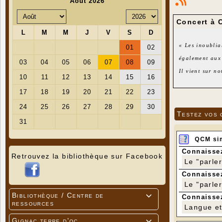
Concert à 
« Les inoublia
également aux
Il vient sur n
Réservez votre
Un apéritif co
Le prix d'entr
Testez vos 
QCM si
Connaissez
Retrouvez la bibliothèque sur Facebook
Le "parle
Connaissez
Le "parle
Bibliothèque / Centre de

Connaissez
ressources
Langue et 
Gignac terre d'oc
