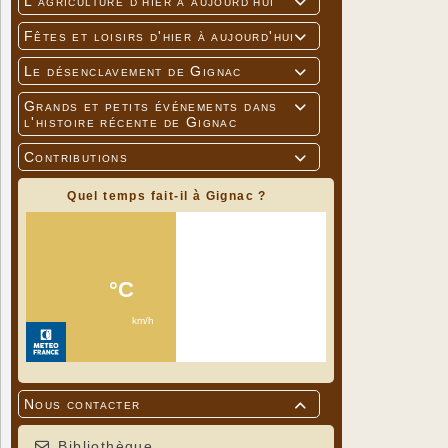
L'agriculture d'hier à aujourd'hui

Fêtes et loisirs d'hier à aujourd'hui

Le désenclavement de Gignac

Grands et petits événements dans

l'histoire récente de Gignac
Contributions

Quel temps fait-il à Gignac ?
Nous contacter

Bibliothèque