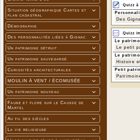
Quizz à
Situation géographique Cartes et

Personnali
plan cadastral
Des Gigna
Démographie

Quizz i
Des personnalités liées à Gignac

Le patrimo
Le petit 
Un patrimoine détruit

Le patrimo
Un patrimoine sauvegardé

Histoire e
Petit patri
Curiosités architecturales

Patrimoin
MOULIN À VENT / ÉCOMUSÉE

Un patrimoine nouveau

Faune et flore sur le Causse de

Martel
Au fil des siècles

La vie religieuse
