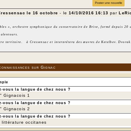
Poster une nouvelle
Cressensac le 16 octobre
- le
14/10/2016 16:13
par
LeRi
bles », orchestre symphonique du conservatoire de Brive, formé depuis 20 a
 alentours.
otre territoire, à Cressensac et interprétera des œuvres de Ketelbey, Dvor
 après-midi du dimanche 16 Octobre : rendez-vous à 16h à l’église de Cre
nvivial vous sera offert à l’issue de ce moment musical.
é est de 9€, gratuit pour les moins de 18 ans.
connaissances sur Gignac
mple
-vous la langue de chez nous ?
r" Gignacois 1
-vous la langue de chez nous ?
r" Gignacois 2
-vous la langue de chez nous ?
littérature occitanes