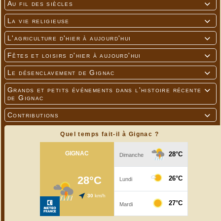
Au fil des siècles

La vie religieuse

L'agriculture d'hier à aujourd'hui

Fêtes et loisirs d'hier à aujourd'hui

Le désenclavement de Gignac

Grands et petits événements dans l'histoire récente

de Gignac
Contributions

Quel temps fait-il à Gignac ?