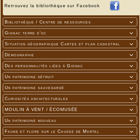
Retrouvez la bibliothèque sur Facebook
Bibliothèque / Centre de ressources

Gignac terre d'oc

Situation géographique Cartes et plan cadastral

Démographie

Des personnalités liées à Gignac

Un patrimoine détruit

Un patrimoine sauvegardé

Curiosités architecturales

MOULIN À VENT / ÉCOMUSÉE

Un patrimoine nouveau

Faune et flore sur le Causse de Martel
