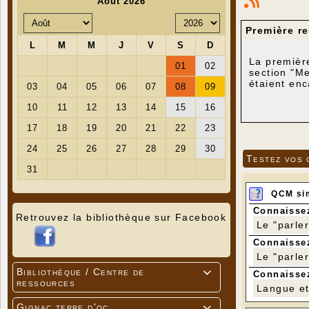
Première r
La première
section "Me
étaient enc
Testez vos 
QCM si
Connaissez
Retrouvez la bibliothèque sur Facebook
Le "parle
Connaissez
Le "parle
Bibliothèque / Centre de

Connaissez
ressources
Langue et 
Gignac terre d'oc
