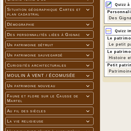
Quizz à
Situation géographique Cartes et

Personnali
plan cadastral
Des Gigna
Démographie

Quizz i
Des personnalités liées à Gignac

Le patrimo
Le petit 
Un patrimoine détruit

Le patrimo
Un patrimoine sauvegardé

Histoire e
Petit patri
Curiosités architecturales

Patrimoin
MOULIN À VENT / ÉCOMUSÉE

Un patrimoine nouveau

Faune et flore sur le Causse de

Martel
Au fil des siècles

La vie religieuse
