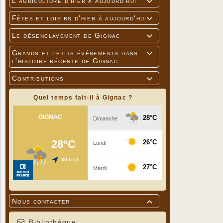
L'agriculture d'hier à aujourd'hui

Fêtes et loisirs d'hier à aujourd'hui

Le désenclavement de Gignac

Grands et petits événements dans

l'histoire récente de Gignac
Contributions

Quel temps fait-il à Gignac ?
Nous contacter

Bibliothèque