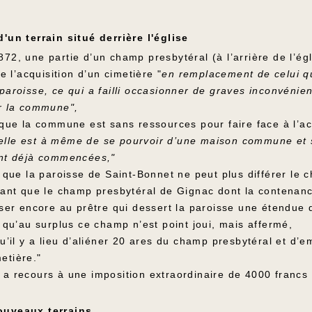
'un terrain situé derrière l'église
72, une partie d’un champ presbytéral (à l’arrière de l’égl
 l’acquisition d’un cimetière "
en remplacement de celui qui
paroisse, ce qui a failli occasionner de graves inconvénie
ur la commune",
ue la commune est sans ressources pour faire face à l’ac
lle est à même de se pourvoir d’une maison commune et sa
ont déjà commencées,"
ue la paroisse de Saint-Bonnet ne peut plus différer le 
nt que le champ presbytéral de Gignac dont la contenan
sser encore au prêtre qui dessert la paroisse une étendue 
, qu’au surplus ce champ n’est point joui, mais affermé,
il y a lieu d’aliéner 20 ares du champ presbytéral et d’emp
etière."
 a recours à une imposition extraordinaire de 4000 francs
ouveaux terrains