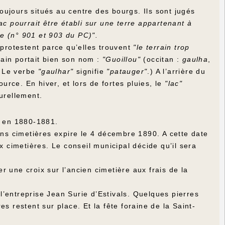
ujours situés au centre des bourgs. Ils sont jugés
 pourrait être établi sur une terre appartenant à
re (n° 901 et 903 du PC)".
 protestent parce qu’elles trouvent
"le terrain trop
rain portait bien son nom :
"Guoillou"
(occitan :
gaulha
,
Le verbe
"gaulhar"
signifie
"patauger"
.) A l’arrière du
urce. En hiver, et lors de fortes pluies, le
"lac"
urellement.
e en 1880-1881.
ens cimetières expire le 4 décembre 1890. A cette date
x cimetières. Le conseil municipal décide qu’il sera
 une croix sur l’ancien cimetière aux frais de la
’entreprise Jean Surie d’Estivals. Quelques pierres
s restent sur place. Et la fête foraine de la Saint-