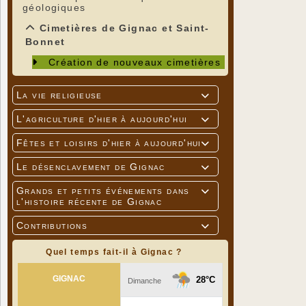
géologiques
Cimetières de Gignac et Saint-
Bonnet
Création de nouveaux cimetières
La vie religieuse

L'agriculture d'hier à aujourd'hui

Fêtes et loisirs d'hier à aujourd'hui

Le désenclavement de Gignac

Grands et petits événements dans

l'histoire récente de Gignac
Contributions

Quel temps fait-il à Gignac ?