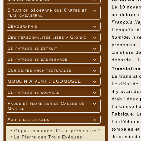
Le 10 novem
Situation géographique Cartes et

insalubres e
plan cadastral
François Na
Démographie

L’enquête d’
humide, il r
Des personnalités liées à Gignac

prononcer : 
Un patrimoine détruit

cimetière de
Un patrimoine sauvegardé
déborde… Le 

Translatio
Curiosités architecturales

La translat
MOULIN À VENT / ÉCOMUSÉE

Le délai de 
il y avait d
Un patrimoine nouveau

établi deux 
Faune et flore sur le Causse de

Le Conseil d
Martel
Fabrique. L
Au fil des siècles

Le déblaiem
tombales et 
•
Gignac occupée dès la préhistoire ?
Jean s’insta
•
La Pierre des Trois Evêques