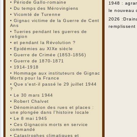
•
Période Gallo-romaine
1948 : agra
•
Du temps des Mérovingiens
le nouveau 
•
Vicomté de Turenne
2026 :Drain
•
Gignac victime de la Guerre de Cent
Ans
remplissent
•
Tueries pendant les guerres de
religion
•
et pendant la Révolution ?
•
Epidémies au XIXe siècle
•
Guerre de Crimée (1853-1856)
•
Guerre de 1870-1871
•
1914-1918
•
Hommage aux instituteurs de Gignac
Morts pour la France
•
Que s'est-il passé le 29 juillet 1944
?
•
Le 30 mars 1944
•
Robert Chalvet
•
Dénomination des rues et places :
une plongée dans l'histoire locale
•
Le 8 mai 1945
•
Ces Gignacois morts en service
commandé
•
Catastrophes climatiques et