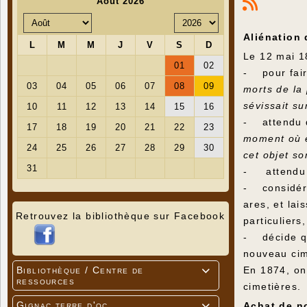
Aliénation d
Le 12 mai 18
- pour faire
morts de la 
sévissait s
- attendu q
moment où e
cet objet s
- attendu q
- considéra
ares, et lai
Retrouvez la bibliothèque sur Facebook
particuliers
- décide qu’
nouveau cim
En 1874, on
Bibliothèque / Centre de

ressources
cimetières.
Gignac terre d'oc
Achat de n
