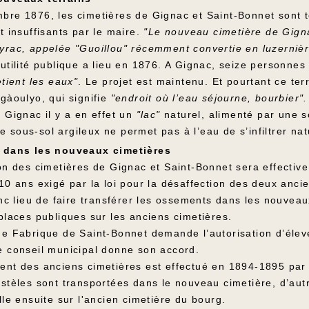
bre 1876, les cimetières de Gignac et Saint-Bonnet sont to
t insuffisants par le maire.
"Le nouveau cimetière de Gignac
yrac, appelée "Guoillou" récemment convertie en luzerniè
utilité publique a lieu en 1876. A Gignac, seize personnes
etient les eaux"
. Le projet est maintenu. Et pourtant ce ter
gàoulyo, qui signifie
"endroit où l’eau séjourne, bourbier".
 Gignac il y a en effet un
"lac"
naturel, alimenté par une so
sous-sol argileux ne permet pas à l’eau de s’infiltrer nat
n dans les nouveaux cimetières
ion des cimetières de Gignac et Saint-Bonnet sera effectiv
10 ans exigé par la loi pour la désaffection des deux anci
onc lieu de faire transférer les ossements dans les nouveau
places publiques sur les anciens cimetières.
e Fabrique de Saint-Bonnet demande l’autorisation d’élever
e conseil municipal donne son accord.
ent des anciens cimetières est effectué en 1894-1895 par l
stèles sont transportées dans le nouveau cimetière, d’autre
lle ensuite sur l'ancien cimetière du bourg.