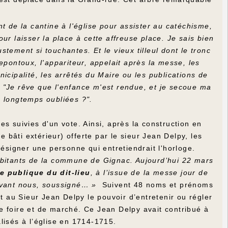
t de la cantine à l'église pour assister au catéchisme,
ur laisser la place à cette affreuse place. Je sais bien
ustement si touchantes. Et le vieux tilleul dont le tronc
epontoux, l'appariteur, appelait après la messe, les
icipalité, les arrêtés du Maire ou les publications de
 "Je rêve que l'enfance m'est rendue, et je secoue ma
s longtemps oubliées ?".
s suivies d'un vote. Ainsi, après la construction en
e bâti extérieur) offerte par le sieur Jean Delpy, les
signer une personne qui entretiendrait l'horloge.
habitants de la commune de Gignac. Aujourd’hui 22 mars
e publique du dit-lieu
, à l’issue de la messe jour de
devant nous, soussigné… »
Suivent 48 noms et prénoms
 au Sieur Jean Delpy le pouvoir d’entretenir ou régler
 de foire et de marché. Ce Jean Delpy avait contribué à
alisés à l’église en 1714-1715.