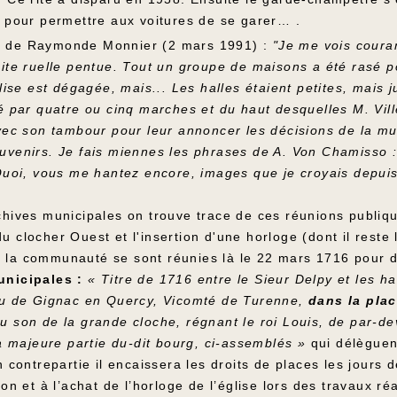
u pour permettre aux voitures de se garer… .
 de Raymonde Monnier (2 mars 1991) :
"Je me vois couran
ite ruelle pentue. Tout un groupe de maisons a été rasé po
glise est dégagée, mais... Les halles étaient petites, mais j
é par quatre ou cinq marches et du haut desquelles M. Vill
vec son tambour pour leur annoncer les décisions de la mun
uvenirs. Je fais miennes les phrases de A. Von Chamisso :
 Quoi, vous me hantez encore, images que je croyais depui
hives municipales on trouve trace de ces réunions publique
 clocher Ouest et l'insertion d'une horloge (dont il reste l
la communauté se sont réunies là le 22 mars 1716 pour dé
unicipales :
« Titre de 1716 entre le Sieur Delpy et les 
eu de Gignac en Quercy, Vicomté de Turenne,
dans la plac
u son de la grande cloche, régnant le roi Louis, de par-
la majeure partie du-dit bourg, ci-assemblés »
qui délèguent
n contrepartie il encaissera les droits de places les jours
ion et à l’achat de l’horloge de l’église lors des travaux ré