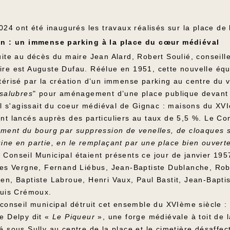
024 ont été inaugurés les travaux réalisés sur la place de
on : un immense parking à la place du cœur médiéval
ite au décès du maire Jean Alard, Robert Soulié, conseille
re est Auguste Dufau. Réélue en 1951, cette nouvelle équi
térisé par la création d’un immense parking au centre du
salubres
" pour aménagement d’une place publique devant l’é
Il s'agissait du coeur médiéval de Gignac : maisons du XVI
nt lancés auprès des particuliers au taux de 5,5 %. Le Con
ement du bourg par suppression de venelles, de cloaques s
ne en partie, en le remplaçant par une place bien ouverte a
Conseil Municipal étaient présents ce jour de janvier 1957
les Vergne, Fernand Liébus, Jean-Baptiste Dublanche, Rober
en, Baptiste Labroue, Henri Vaux, Paul Bastit, Jean-Bapt
ouis Crémoux.
conseil municipal détruit cet ensemble du XVIème siècle :
e Delpy dit «
Le Piqueur
», une forge médiévale à toit de la
 sous Sully au centre de la place et le cimetière désaffec