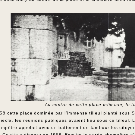
Au centre de cette place intimiste, le t
8 cette place dominée par l'immense tilleul planté sous Su
iècle, les réunions publiques avaient lieu sous ce tilleul
ampêtre appelait avec un battement de tambour les citoyen
. Ce rite a disparu en 1958. Ensuite le garde-champêtre s