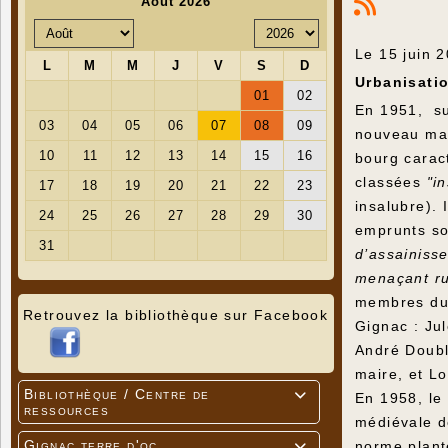
Le 15 juin 2
Urbanisati
En 1951, su
nouveau mai
bourg carac
classées
"in
insalubre). 
emprunts so
d’assainiss
menaçant rui
membres du 
Retrouvez la bibliothèque sur Facebook
Gignac : Ju
André Doubl
maire, et L
Bibliothèque / Centre de

En 1958, le 
ressources
médiévale d
Gignac terre d'oc
norme planté
