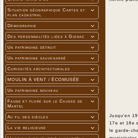
Situation géographique Cartes et

plan cadastral
Démographie

Des personnalités liées à Gignac

Un patrimoine détruit

Un patrimoine sauvegardé

Curiosités architecturales

MOULIN À VENT / ÉCOMUSÉE

Un patrimoine nouveau

Faune et flore sur le Causse de

Martel
Jusqu'en 195
Au fil des siècles

17e et 18e s
La vie religieuse

le garde-ch
municipales