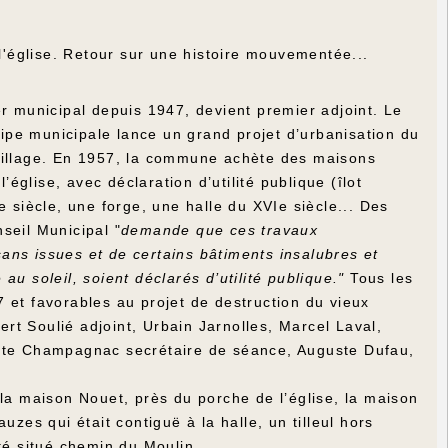
 l'église. Retour sur une histoire mouvementée...
r municipal depuis 1947, devient premier adjoint. Le
pe municipale lance un grand projet d’urbanisation du
 village. En 1957, la commune achète des maisons
glise, avec déclaration d’utilité publique (îlot
e siècle, une forge, une halle du XVIe siècle... Des
seil Municipal "
demande que ces travaux
ans issues et de certains bâtiments insalubres et
u soleil, soient déclarés d’utilité publique."
Tous les
 et favorables au projet de destruction du vieux
t Soulié adjoint, Urbain Jarnolles, Marcel Laval,
iste Champagnac secrétaire de séance, Auguste Dufau,
 la maison Nouet, près du porche de l’église, la maison
uzes qui était contiguë à la halle, un tilleul hors
té situé chemin du Moulin.