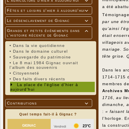
L'agriculture d'hier à aujourd'hui

a été abatt
Fêtes et loisirs d'hier à aujourd'hui

Témoignage
Le désenclavement de Gignac

par une étro
qu'ainsi l'é
Grands et petits événements dans

l'histoire récente de Gignac
était enserr
villageois a
•
Dans la vie quotidienne
mariage. So
•
Dans le domaine culturel
tête grise.
•
Sauvegarde du patrimoine
•
Le 8 mai 1984 Gignac ouvrait
l'album des souvenirs
Dans les arc
•
Citoyenneté
1714-1715 du
•
Des faits divers récents
membres de 
La place de l'église d'hier à
aujourd'hui
Archives M
1716, au li
Contributions

dimanche, a
:
« faisant 
Quel temps fait-il à Gignac ?
l’horloge. E
la construct