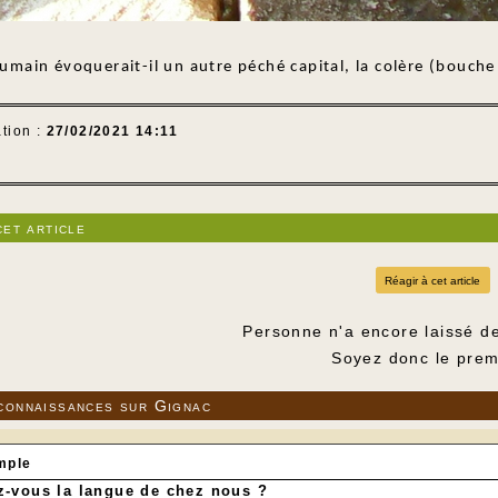
main évoquerait-il un autre péché capital, la colère (bouche
tion :
27/02/2021 14:11
-
cet article
Réagir à cet article
Personne n'a encore laissé d
Soyez donc le prem
connaissances sur Gignac
mple
-vous la langue de chez nous ?