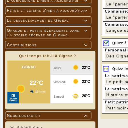
L'agriculture d'hier à aujourd'hui

Le "parle
Fêtes et loisirs d'hier à aujourd'hui

Connaissez
Le "parle
Le désenclavement de Gignac

Connaissez
Langue et 
Grands et petits événements dans

l'histoire récente de Gignac
Quizz à
Contributions

Personnali
Des Gigna
Quel temps fait-il à Gignac ?
Quizz i
Le patrimo
Le petit 
Le patrimo
Histoire e
Petit patri
Patrimoin
Nous contacter

Bibliothèque