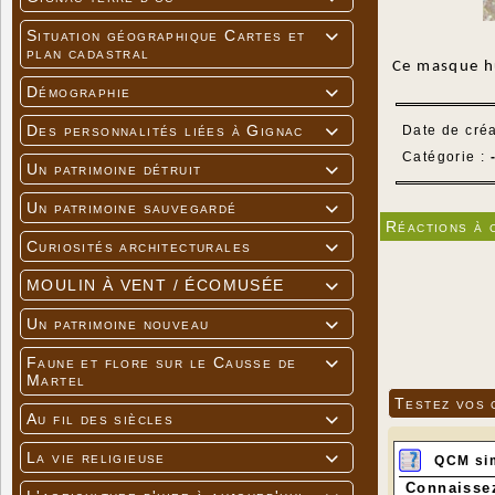
Situation géographique Cartes et

plan cadastral
Ce masque hu
Démographie

Des personnalités liées à Gignac
Date de créa

Catégorie :
Un patrimoine détruit

Un patrimoine sauvegardé

Réactions à 
Curiosités architecturales

MOULIN À VENT / ÉCOMUSÉE

Un patrimoine nouveau

Faune et flore sur le Causse de

Martel
Testez vos 
Au fil des siècles

La vie religieuse

QCM si
Connaissez