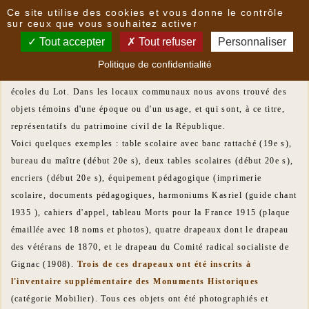
Panneau de gestion des cookies
Ce site utilise des cookies et vous donne le contrôle
Patrimoine républicain
sur ceux que vous souhaitez activer
Tout accepter
Tout refuser
Personnaliser
En 2009 le conservateur des Antiquités et Objets d'Art du Lot a
Politique de confidentialité
lancé une enquête sur le patrimoine républicain des mairies et des
écoles du Lot. Dans les locaux communaux nous avons trouvé des
objets témoins d'une époque ou d'un usage, et qui sont, à ce titre,
représentatifs du patrimoine civil de la République.
Voici quelques exemples : table scolaire avec banc rattaché (19e s),
bureau du maître (début 20e s), deux tables scolaires (début 20e s),
encriers (début 20e s), équipement pédagogique (imprimerie
scolaire, documents pédagogiques, harmoniums Kasriel (guide chant
1935 ), cahiers d'appel, tableau Morts pour la France 1915 (plaque
émaillée avec 18 noms et photos), quatre drapeaux dont le drapeau
des vétérans de 1870, et le drapeau du Comité radical socialiste de
Gignac (1908).
Trois de ces drapeaux ont été inscrits à
l'inventaire supplémentaire des Monuments Historiques
(catégorie Mobilier). Tous ces objets ont été photographiés et