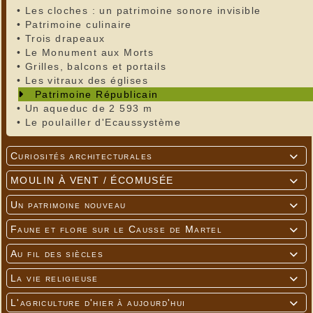
•
Les cloches : un patrimoine sonore invisible
•
Patrimoine culinaire
•
Trois drapeaux
•
Le Monument aux Morts
•
Grilles, balcons et portails
•
Les vitraux des églises
Patrimoine Républicain
•
Un aqueduc de 2 593 m
•
Le poulailler d'Ecaussystème
Curiosités architecturales

MOULIN À VENT / ÉCOMUSÉE

Un patrimoine nouveau

Faune et flore sur le Causse de Martel

Au fil des siècles

La vie religieuse

L'agriculture d'hier à aujourd'hui
