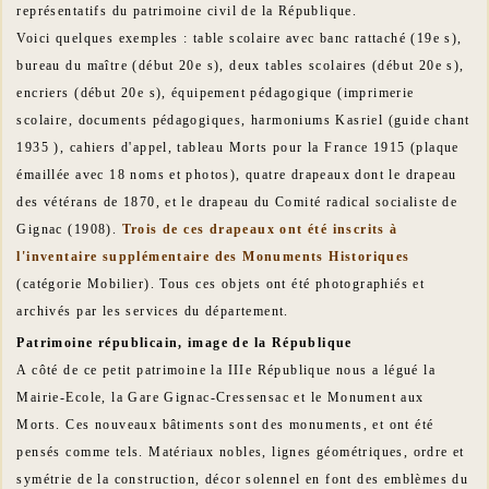
représentatifs du patrimoine civil de la République.
Voici quelques exemples : table scolaire avec banc rattaché (19e s),
bureau du maître (début 20e s), deux tables scolaires (début 20e s),
encriers (début 20e s), équipement pédagogique (imprimerie
scolaire, documents pédagogiques, harmoniums Kasriel (guide chant
1935 ), cahiers d'appel, tableau Morts pour la France 1915 (plaque
émaillée avec 18 noms et photos), quatre drapeaux dont le drapeau
des vétérans de 1870, et le drapeau du Comité radical socialiste de
Gignac (1908).
Trois de ces drapeaux ont été inscrits à
l'inventaire supplémentaire des Monuments Historiques
(catégorie Mobilier). Tous ces objets ont été photographiés et
archivés par les services du département.
Patrimoine républicain, image de la République
A côté de ce petit patrimoine la IIIe République nous a légué la
Mairie-Ecole, la Gare Gignac-Cressensac et le Monument aux
Morts. Ces nouveaux bâtiments sont des monuments, et ont été
pensés comme tels. Matériaux nobles, lignes géométriques, ordre et
symétrie de la construction, décor solennel en font des emblèmes du