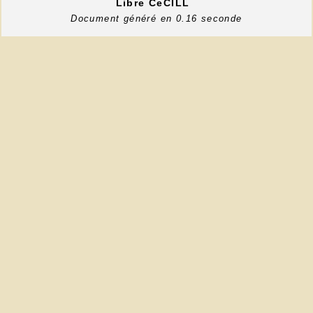
Libre CeCILL
Document généré en 0.16 seconde