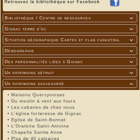
Retrouvez la bibliothèque sur Facebook
Bibliothèque / Centre de ressources

Gignac terre d'oc

Situation géographique Cartes et plan cadastral

Démographie

Des personnalités liées à Gignac

Un patrimoine détruit

Un patrimoine sauvegardé

•
Maisons Quercynoises
•
Du moulin à vent aux fours
•
Les cabanes de chez nous
•
L'église forteresse de Gignac
•
Eglise de Saint-Bonnet
•
L'Oratoire Saint-Antoine
•
Chapelle Sainte Anne
•
Plus de 40 calvaires