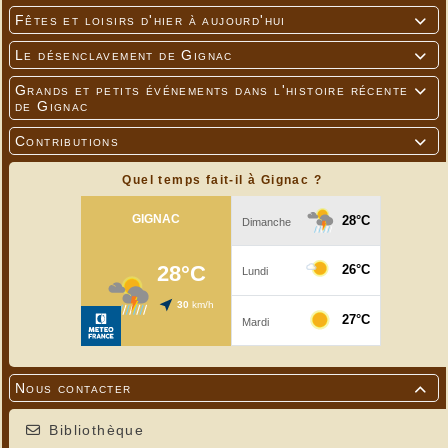
Fêtes et loisirs d'hier à aujourd'hui

Le désenclavement de Gignac

Grands et petits événements dans l'histoire récente

de Gignac
Contributions

Quel temps fait-il à Gignac ?
Nous contacter

Bibliothèque