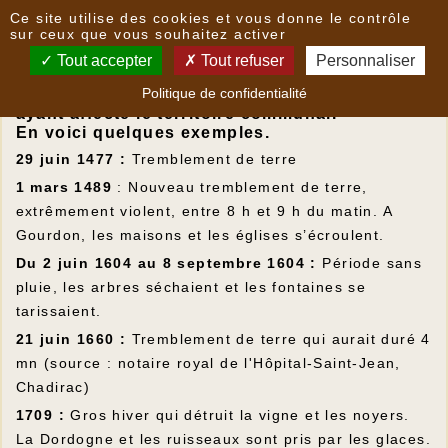
Panneau de gestion des cookies
Ce site utilise des cookies et vous donne le contrôle
Catastrophes climatiques et géologiques
sur ceux que vous souhaitez activer
Tout accepter
Tout refuser
Personnaliser
La lecture des archives fait état de
Politique de confidentialité
catastrophes climatiques ou géologiques
ayant affecté le territoire communal.
En voici quelques exemples.
29 juin 1477 :
Tremblement de terre
1 mars 1489
: Nouveau tremblement de terre,
extrêmement violent, entre 8 h et 9 h du matin. A
Gourdon, les maisons et les églises s’écroulent.
Du 2 juin 1604 au 8 septembre 1604 :
Période sans
pluie, les arbres séchaient et les fontaines se
tarissaient.
21 juin 1660 :
Tremblement de terre qui aurait duré 4
mn (source : notaire royal de l'Hôpital-Saint-Jean,
Chadirac)
1709 :
Gros hiver qui détruit la vigne et les noyers.
La Dordogne et les ruisseaux sont pris par les glaces.