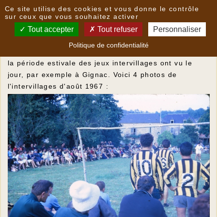
Panneau de gestion des cookies
Ce site utilise des cookies et vous donne le contrôle
Intervillages 1967
sur ceux que vous souhaitez activer
Tout accepter
Tout refuser
Personnaliser
L'émission de télévision Intervilles créée en 1962
Politique de confidentialité
par Guy Lux connaissait un immense succès. Pendant
la période estivale des jeux intervillages ont vu le
jour, par exemple à Gignac. Voici 4 photos de
l'intervillages d'août 1967 :