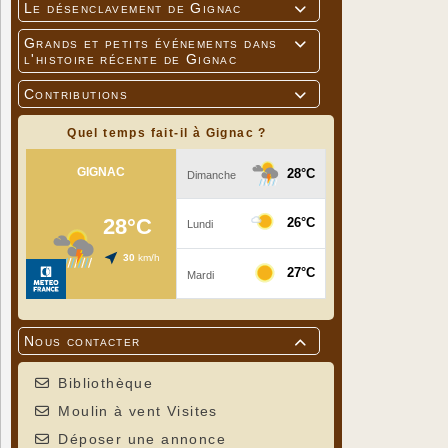
Le désenclavement de Gignac

Grands et petits événements dans

l'histoire récente de Gignac
Contributions

Quel temps fait-il à Gignac ?
Nous contacter

Bibliothèque
Moulin à vent Visites
Déposer une annonce