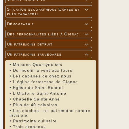
Situation géographique Cartes et

plan cadastral
Démographie

Des personnalités liées à Gignac

Un patrimoine détruit

Un patrimoine sauvegardé

•
Maisons Quercynoises
•
Du moulin à vent aux fours
•
Les cabanes de chez nous
•
L'église forteresse de Gignac
•
Eglise de Saint-Bonnet
•
L'Oratoire Saint-Antoine
•
Chapelle Sainte Anne
•
Plus de 40 calvaires
•
Les cloches : un patrimoine sonore
invisible
•
Patrimoine culinaire
•
Trois drapeaux