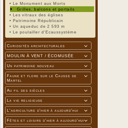
•
Le Monument aux Morts
Grilles, balcons et portails
•
Les vitraux des églises
•
Patrimoine Républicain
•
Un aqueduc de 2 593 m
•
Le poulailler d'Ecaussystème
Curiosités architecturales

MOULIN À VENT / ÉCOMUSÉE

Un patrimoine nouveau

Faune et flore sur le Causse de

Martel
Au fil des siècles

La vie religieuse

L'agriculture d'hier à aujourd'hui

Fêtes et loisirs d'hier à aujourd'hui
