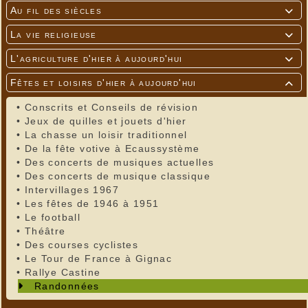
Au fil des siècles

La vie religieuse

L'agriculture d'hier à aujourd'hui

Fêtes et loisirs d'hier à aujourd'hui

•
Conscrits et Conseils de révision
•
Jeux de quilles et jouets d'hier
•
La chasse un loisir traditionnel
•
De la fête votive à Ecaussystème
•
Des concerts de musiques actuelles
•
Des concerts de musique classique
•
Intervillages 1967
•
Les fêtes de 1946 à 1951
•
Le football
•
Théâtre
•
Des courses cyclistes
•
Le Tour de France à Gignac
•
Rallye Castine
Randonnées