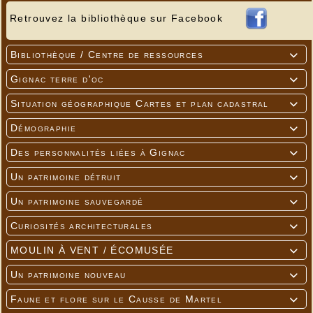
Retrouvez la bibliothèque sur Facebook
Bibliothèque / Centre de ressources

Gignac terre d'oc

Situation géographique Cartes et plan cadastral

Démographie

Des personnalités liées à Gignac

Un patrimoine détruit

Un patrimoine sauvegardé

Curiosités architecturales

MOULIN À VENT / ÉCOMUSÉE

Un patrimoine nouveau

Faune et flore sur le Causse de Martel
