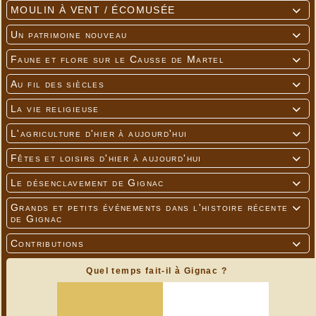
MOULIN À VENT / ÉCOMUSÉE

Un patrimoine nouveau

Faune et flore sur le Causse de Martel

Au fil des siècles

La vie religieuse

L'agriculture d'hier à aujourd'hui

Fêtes et loisirs d'hier à aujourd'hui

Le désenclavement de Gignac

Grands et petits événements dans l'histoire récente

de Gignac
Contributions

Quel temps fait-il à Gignac ?