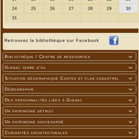
Retrouvez la bibliothèque sur Facebook
Bibliothèque / Centre de ressources

Gignac terre d'oc

Situation géographique Cartes et plan cadastral

Démographie

Des personnalités liées à Gignac

Un patrimoine détruit

Un patrimoine sauvegardé

Curiosités architecturales
