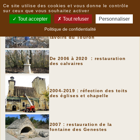
Panneau de gestion des cookies
Ce site utilise des cookies et vous donne le contrôle
Sauvegarde du patrimoine
sur ceux que vous souhaitez activer
Tout accepter
Tout refuser
Personnaliser
Politique de confidentialité
En 2005 : restauration des
lavoirs du Touron
De 2006 à 2020 : restauration
des calvaires
2004-2019 : réfection des toits
des églises et chapelle
2007 : restauration de la
fontaine des Genestes