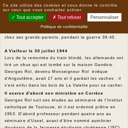
Panneau de gestion des cookies
Ce site utilise des cookies et vous donne le contrôle
Monseigneur Georges Rol
sur ceux que vous souhaitez activer
Tout accepter
Tout refuser
Personnaliser
Né le 22 mai 1926 à Thiviers (Dordogne), le futur
Politique de confidentialité
évêque passe une partie de son enfance à Vielfour,
chez ses grands-parents, pendant la guerre 39-45.
A Vielfour le 30 juillet 1944
Lors de la remontée du train blindé, les allemands ont
tiré un obus qui est tombé sur la maison Gandois.
Georges Rol, devenu Monseigneur Rol évêque
d’Angoulême, avait 17 ans et il gardait les vaches : il
s’est enfui dans les bois de La Valette pour se cacher.
Il exerce d'abord son ministère en Corrèze
Georges Rol suit ses études au séminaire de l’Institut
catholique de Toulouse, et il est ordonné prêtre en
1953. D’abord professeur pendant quatre ans au
séminaire d’Ussel, avant d’être nommé aumônier
diocésain de la Jeunesse étudiante chrétienne (JEC)