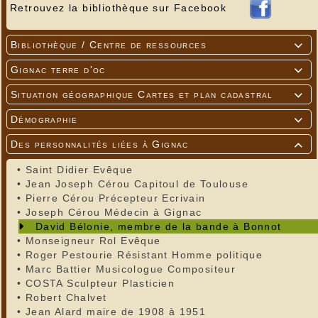
Retrouvez la bibliothèque sur Facebook
Bibliothèque / Centre de ressources

Gignac terre d'oc

Situation géographique Cartes et plan cadastral

Démographie

Des personnalités liées à Gignac

•
Saint Didier Evêque
•
Jean Joseph Cérou Capitoul de Toulouse
•
Pierre Cérou Précepteur Ecrivain
•
Joseph Cérou Médecin à Gignac
David Bélonie, membre de la bande à Bonnot
•
Monseigneur Rol Evêque
•
Roger Pestourie Résistant Homme politique
•
Marc Battier Musicologue Compositeur
•
COSTA Sculpteur Plasticien
•
Robert Chalvet
•
Jean Alard maire de 1908 à 1951