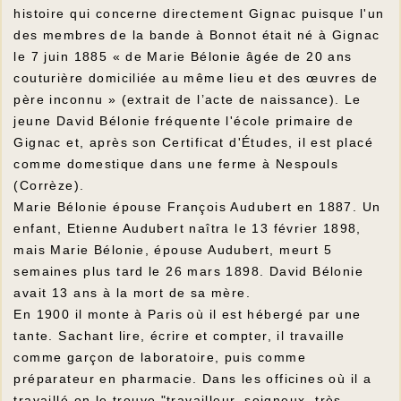
histoire qui concerne directement Gignac puisque l'un
des membres de la bande à Bonnot était né à Gignac
le 7 juin 1885 « de Marie Bélonie âgée de 20 ans
couturière domiciliée au même lieu et des œuvres de
père inconnu » (extrait de l’acte de naissance). Le
jeune David Bélonie fréquente l'école primaire de
Gignac et, après son Certificat d'Études, il est placé
comme domestique dans une ferme à Nespouls
(Corrèze).
Marie Bélonie épouse François Audubert en 1887. Un
enfant, Etienne Audubert naîtra le 13 février 1898,
mais Marie Bélonie, épouse Audubert, meurt 5
semaines plus tard le 26 mars 1898. David Bélonie
avait 13 ans à la mort de sa mère.
En 1900 il monte à Paris où il est hébergé par une
tante. Sachant lire, écrire et compter, il travaille
comme garçon de laboratoire, puis comme
préparateur en pharmacie. Dans les officines où il a
travaillé on le trouve "travailleur, soigneux, très