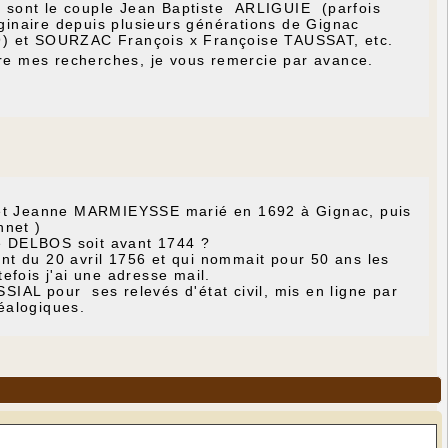
 sont le couple Jean Baptiste ARLIGUIE (parfois
inaire depuis plusieurs générations de Gignac
9) et SOURZAC François x Françoise TAUSSAT, etc.
vre mes recherches, je vous remercie par avance.
Y et Jeanne MARMIEYSSE marié en 1692 à Gignac, puis
nnet )
ne DELBOS soit avant 1744 ?
t du 20 avril 1756 et qui nommait pour 50 ans les
efois j'ai une adresse mail.
IAL pour ses relevés d'état civil, mis en ligne par
éalogiques.