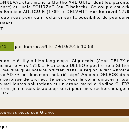
ONNEVAL était marié à Marthe ARLIGUIE, dont les parents
net) et Lucie SOURZAC (ou Elisabeth) .Ce couple est orig
an Baptiste ARLIGUIE (1769) x DELVERT Marthe (avril 177
que vous pourrez m'éclairer sur la possibilité de poursui
lement
ER
 n°1
par
henriette4
le 29/10/2015 10:58
s ont été, il y a bien longtemps, Gignacois: (Jean DELP
enis marié vers 1730 à Françoise DELBOS peut-être à St Bo
 me dire quel notaire officiait dans la région avant Antoi
 aux AD 46 un document notarié signé Antoine DELBOS datan
a paroisse de Gignac. Je peux vous le communiquer si tout
 meilleures salutations et un grand merci à Nadine CHEYSS
t dont je me suis beaucoup servi pour mes recherches gén
ELPY.
connaissances sur Gignac
mple