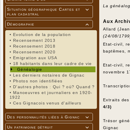
La généalog
Situation géographique Cartes et

plan cadastral
Aux Archi
Démographie

Allard (Jea
•
Evolution de la population
(24/08/179
•
Recensement 2013
Etat-civil,
•
Recensement 2018
baptêmes, m
•
Recensement 2020
•
Emigration aux USA
•
18 habitants dans leur cadre de vie
Etat-civil, 
Généalogie
novembre 17
•
Les derniers notaires de Gignac
•
Photos non identifiées
Transcriptio
•
D'autres photos : Qui ? où? Quand ?
•
Manoeuvres et journaliers en 1920-
1922
Extraits de
•
Ces Gignacois venus d'ailleurs
4/3)
Des personnalités liées à Gignac

Trésor géné
Un patrimoine détruit
Gignac
