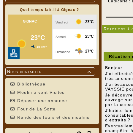
Catégorie :
Quel temps fait-il à Gignac ?
Réactions à 
Réaction
Bonjour
Nous contacter

J'ai effect
très ancien
Bibliothèque
J'ai beaucou
VAYSSIE pour
Moulin à vent Visites
Je découvre 
ouvrage sur 
Déposer une annonce
par la consu
Four de La Sotte
J'habite loi
consultable
Rando des fours et des moulins
d'extraits ?
Eventuellem
champêtre à