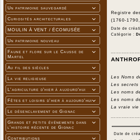
Un patrimoine sauvegardé

Registre des
Curiosités architecturales

(1760-1790,
Date de créat
MOULIN À VENT / ÉCOMUSÉE

Catégorie :
D
Un patrimoine nouveau

___________
Faune et flore sur le Causse de

Martel
ANTHRO
Au fil des siècles

Les Noms de
La vie religieuse

Les secrets
L'agriculture d'hier à aujourd'hui

Les noms de
Les noms de
Fêtes et loisirs d'hier à aujourd'hui

La vraie vi
Le désenclavement de Gignac

___________
Grands et petits événements dans

l'histoire récente de Gignac
Date de créa
Contributions
