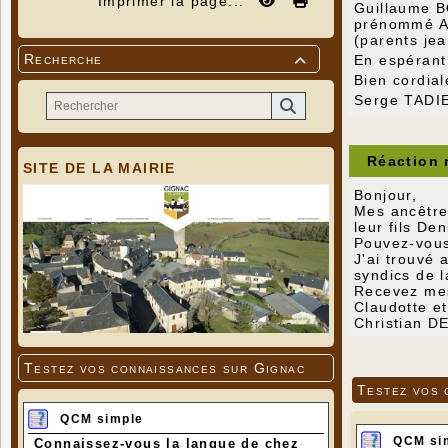
Imprimer la page...
Guillaume B
prénommé An
(parents je
Recherche
En espérant 

Bien cordia
Serge TADI
Réaction
SITE DE LA MAIRIE
Bonjour,
Mes ancêtre
leur fils D
Pouvez-vous
J'ai trouvé
syndics de l
Recevez mes
Claudotte e
Christian D
Testez vos connaissances sur Gignac
Testez vos 
QCM simple
QCM si
Connaissez-vous la langue de chez