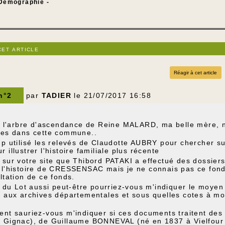
Démographie -
cet article
Réagir à cet article
 n°2
par
TADIER
le 21/07/2017 16:58
ué l'arbre d'ascendance de Reine MALARD, ma belle mère, n
nes dans cette commune..
p utilisé les relevés de Claudotte AUBRY pour chercher sur 
 illustrer l'histoire familiale plus récente
sur votre site que Thibord PATAKI a effectué des dossiers
l'histoire de CRESSENSAC mais je ne connais pas ce fond s
ltation de ce fonds.
n du Lot aussi peut-être pourriez-vous m'indiquer le moyen
s aux archives départementales et sous quelles cotes à mo
ent sauriez-vous m'indiquer si ces documents traitent d
 Gignac), de Guillaume BONNEVAL (né en 1837 à Vielfour