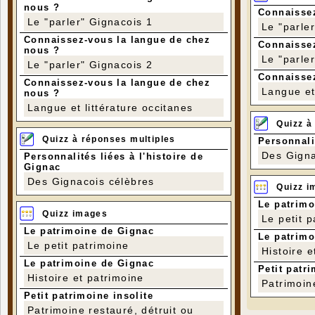
nous ?
Connaissez
Le "parler" Gignacois 1
Le "parle
Connaissez-vous la langue de chez
Connaissez
nous ?
Le "parle
Le "parler" Gignacois 2
Connaissez
Connaissez-vous la langue de chez
Langue et 
nous ?
Langue et littérature occitanes
Quizz à
Quizz à réponses multiples
Personnali
Des Gigna
Personnalités liées à l'histoire de
Gignac
Des Gignacois célèbres
Quizz i
Le patrimo
Quizz images
Le petit 
Le patrimoine de Gignac
Le patrimo
Le petit patrimoine
Histoire e
Le patrimoine de Gignac
Petit patri
Histoire et patrimoine
Patrimoin
Petit patrimoine insolite
Patrimoine restauré, détruit ou