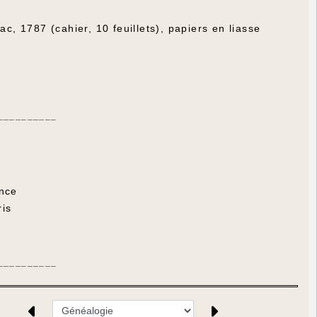
ac, 1787 (cahier, 10 feuillets), papiers en liasse
__________
ance
ris
__________