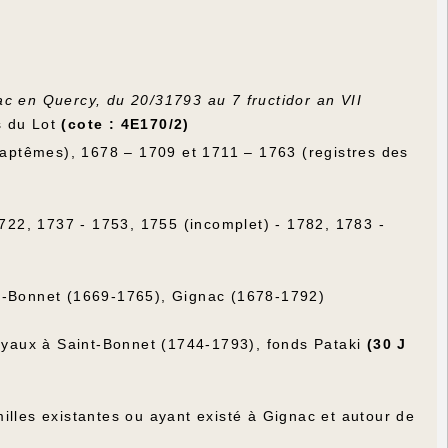
c en Quercy, du 20/31793 au 7 fructidor an VII
s du Lot
(cote : 4E170/2)
 baptêmes), 1678 – 1709 et 1711 – 1763 (registres des
1722, 1737 - 1753, 1755 (incomplet) - 1782, 1783 -
-Bonnet (1669-1765), Gignac (1678-1792)
royaux à Saint-Bonnet (1744-1793), fonds Pataki
(30 J
illes existantes ou ayant existé à Gignac et autour de