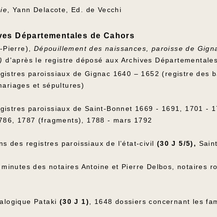
ie
, Yann Delacote, Ed. de Vecchi
ves Départementales de Cahors
n-Pierre),
Dépouillement des naissances, paroisse de Gigna
9)
d'après le registre déposé aux Archives Départementale
 registres paroissiaux de Gignac 1640 – 1652 (registre des
ariages et sépultures)
registres paroissiaux de Saint-Bonnet 1669 - 1691, 1701 - 
86, 1787 (fragments), 1788 - mars 1792
ns des registres paroissiaux de l’état-civil
(30 J 5/5),
Saint
s minutes des notaires Antoine et Pierre Delbos, notaires 
alogique Pataki
(30 J 1)
, 1648 dossiers concernant les fam