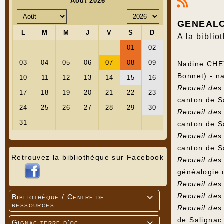
GENEAL
A la bibli
Nadine CHE
Bonnet) - n
Recueil des
canton de S
Recueil des
canton de S
Recueil des
canton de S
Retrouvez la bibliothèque sur Facebook
Recueil des
généalogie 
Recueil des
Recueil des
Bibliothèque / Centre de

ressources
Recueil des
de Salignac
Gignac terre d'oc
