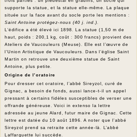
trois parties : un piédestal en gradins, un socle qui
supporte la statue, et la statue elle-même. La plaque
située sur la face avant du socle porte les mentions :
Saint Antoine protégez-nous (40 j. ind.).
L’édifice a été élevé ici 1898. La statue (1,50 m de
haut, poids : 200,1 kg, coût : 300 francs) provient des
Ateliers de Vaucouleurs (Meuse). Elle est l’œuvre de
l’Union Artistique de Vaucouleurs. Dans l’église Saint
Martin on retrouve une deuxième statue de Saint
Antoine, plus petite.
Origine de l’oratoire
Pour dresser cet oratoire, l’abbé Sireyzol, curé de
Gignac, a besoin de fonds, aussi lance-t-il un appel
pressant à certains fidèles susceptibles de verser une
offrande généreuse. Voici in extenso la lettre
adressée au jeune Alard, futur maire de Gignac. Cette
lettre est datée du 10 août 1896. A noter que l’abbé
Sireyzol prend sa retraite cette année-là. L’abbé
Laffarguette lui succède.