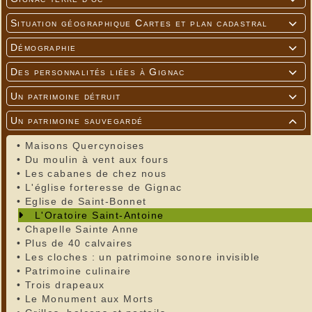
Situation géographique Cartes et plan cadastral

Démographie

Des personnalités liées à Gignac

Un patrimoine détruit

Un patrimoine sauvegardé

•
Maisons Quercynoises
•
Du moulin à vent aux fours
•
Les cabanes de chez nous
•
L'église forteresse de Gignac
•
Eglise de Saint-Bonnet
L'Oratoire Saint-Antoine
•
Chapelle Sainte Anne
•
Plus de 40 calvaires
•
Les cloches : un patrimoine sonore invisible
•
Patrimoine culinaire
•
Trois drapeaux
•
Le Monument aux Morts