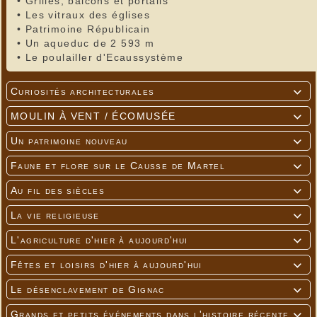
•
Grilles, balcons et portails
•
Les vitraux des églises
•
Patrimoine Républicain
•
Un aqueduc de 2 593 m
•
Le poulailler d'Ecaussystème
Curiosités architecturales

MOULIN À VENT / ÉCOMUSÉE

Un patrimoine nouveau

Faune et flore sur le Causse de Martel

Au fil des siècles

La vie religieuse

L'agriculture d'hier à aujourd'hui

Fêtes et loisirs d'hier à aujourd'hui

Le désenclavement de Gignac

Grands et petits événements dans l'histoire récente
