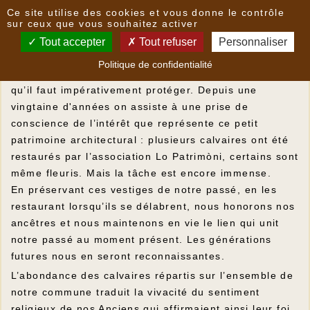
Panneau de gestion des cookies
Ce site utilise des cookies et vous donne le contrôle
Plus de 40 calvaires
sur ceux que vous souhaitez activer
Tout accepter
Tout refuser
Personnaliser
Ces petits monuments, parfois extrêmement
Politique de confidentialité
modestes, constituent un patrimoine culturel précieux
qu’il faut impérativement protéger. Depuis une
vingtaine d'années on assiste à une prise de
conscience de l’intérêt que représente ce petit
patrimoine architectural : plusieurs calvaires ont été
restaurés par l’association Lo Patrimòni, certains sont
même fleuris. Mais la tâche est encore immense.
En préservant ces vestiges de notre passé, en les
restaurant lorsqu’ils se délabrent, nous honorons nos
ancêtres et nous maintenons en vie le lien qui unit
notre passé au moment présent. Les générations
futures nous en seront reconnaissantes.
L’abondance des calvaires répartis sur l’ensemble de
notre commune traduit la vivacité du sentiment
religieux de nos Anciens qui affirmaient ainsi leur foi