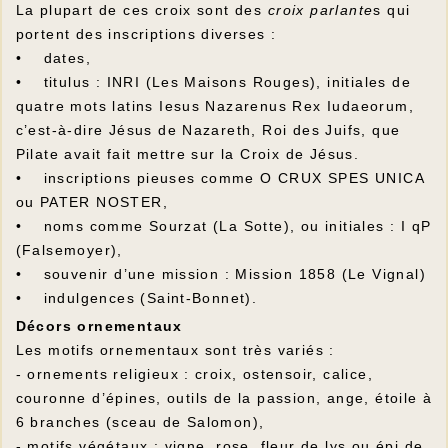
La plupart de ces croix sont des
croix parlante
s qui
portent des inscriptions diverses :
• dates,
• titulus : INRI (Les Maisons Rouges), initiales de
quatre mots latins Iesus Nazarenus Rex Iudaeorum,
c’est-à-dire Jésus de Nazareth, Roi des Juifs, que
Pilate avait fait mettre sur la Croix de Jésus.
• inscriptions pieuses comme O CRUX SPES UNICA
ou PATER NOSTER,
• noms comme Sourzat (La Sotte), ou initiales : I qP
(Falsemoyer),
• souvenir d’une mission : Mission 1858 (Le Vignal)
• indulgences (Saint-Bonnet).
Décors ornementaux
Les motifs ornementaux sont très variés :
- ornements religieux : croix, ostensoir, calice,
couronne d’épines, outils de la passion, ange, étoile à
6 branches (sceau de Salomon),
- motifs végétaux : vigne, rose, fleur de lys ou épi de