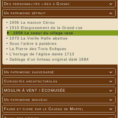
Des personnalités liées à Gignac

Un patrimoine détruit

•
1906 La maison Cérou
•
1910 Elargissement de la Grand-rue
1958 Le coeur du village rasé
•
1973 La Vieille Halle abattue
•
Sous l'arbre à palabres
•
La Pierre des Trois Evêques
•
L'horloge de l'église datée 1713
•
Sablage d'un linteau original daté 1884
Un patrimoine sauvegardé

Curiosités architecturales

MOULIN À VENT / ÉCOMUSÉE

Un patrimoine nouveau

Faune et flore sur le Causse de Martel
