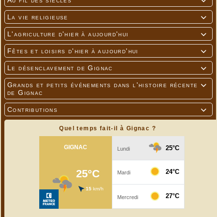
Au fil des siècles

La vie religieuse

L'agriculture d'hier à aujourd'hui

Fêtes et loisirs d'hier à aujourd'hui

Le désenclavement de Gignac

Grands et petits événements dans l'histoire récente

de Gignac
Contributions

Quel temps fait-il à Gignac ?