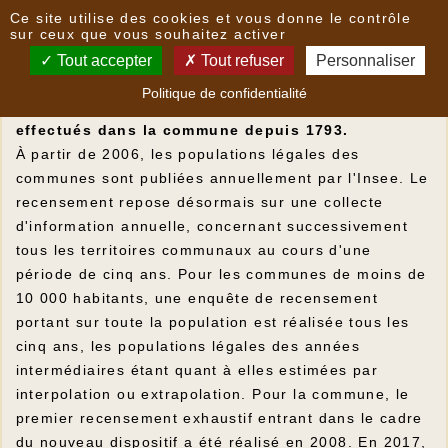
Panneau de gestion des cookies
Ce site utilise des cookies et vous donne le contrôle
La population locale de 1738 à aujourd'hui
sur ceux que vous souhaitez activer
Tout accepter
Tout refuser
Personnaliser
L'évolution du nombre d'habitants est connue à
Politique de confidentialité
travers les recensements de la population
effectués dans la commune depuis 1793.
À partir de 2006, les populations légales des
communes sont publiées annuellement par l'Insee. Le
recensement repose désormais sur une collecte
d'information annuelle, concernant successivement
tous les territoires communaux au cours d'une
période de cinq ans. Pour les communes de moins de
10 000 habitants, une enquête de recensement
portant sur toute la population est réalisée tous les
cinq ans, les populations légales des années
intermédiaires étant quant à elles estimées par
interpolation ou extrapolation. Pour la commune, le
premier recensement exhaustif entrant dans le cadre
du nouveau dispositif a été réalisé en 2008. En 2017,