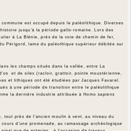
la commune est occupé depuis le paléolithique. Diverses
istoire jusqu’à la période gallo-romaine. Lors des
culier à La Blénie, près de la voie de chemin de fer,
du Périgord, lame du paléothique supérieur débitée sur
dans les champs situés dans la vallée, entre La
'os et de silex (racloir, grattoir, pointe moustérienne,
es et lithiques ont été étudiées par Jacques Favarel.
ués à une période de transition entre le paléolithique
omme la dernière industrie attribuée à Homo sapiens
 tout près de l’ancien moulin à vent, au niveau du
 au cours d’une promenade, au ramassage archéologique
x, ainsi que de poteries , à l’occasion de travaux