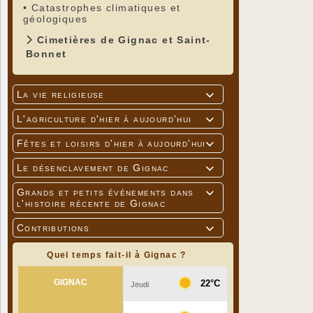
•
Catastrophes climatiques et
géologiques
Cimetières de Gignac et Saint-
Bonnet
La vie religieuse

L'agriculture d'hier à aujourd'hui

Fêtes et loisirs d'hier à aujourd'hui

Le désenclavement de Gignac

Grands et petits événements dans

l'histoire récente de Gignac
Contributions

Quel temps fait-il à Gignac ?