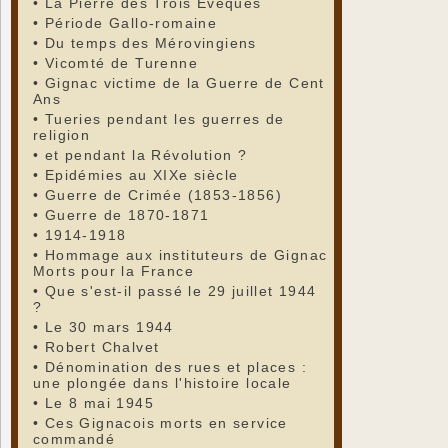
•
La Pierre des Trois Evêques
•
Période Gallo-romaine
•
Du temps des Mérovingiens
•
Vicomté de Turenne
•
Gignac victime de la Guerre de Cent
Ans
•
Tueries pendant les guerres de
religion
•
et pendant la Révolution ?
•
Epidémies au XIXe siècle
•
Guerre de Crimée (1853-1856)
•
Guerre de 1870-1871
•
1914-1918
•
Hommage aux instituteurs de Gignac
Morts pour la France
•
Que s'est-il passé le 29 juillet 1944
?
•
Le 30 mars 1944
•
Robert Chalvet
•
Dénomination des rues et places :
une plongée dans l'histoire locale
•
Le 8 mai 1945
•
Ces Gignacois morts en service
commandé