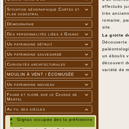
effectués j
Situation géographique Cartes et

très ancienn
plan cadastral
romaine, pa
Démographie

site.
Des personnalités liées à Gignac

La grotte d
Découverte e
Un patrimoine détruit

paléontolog
Un patrimoine sauvegardé

un éboulis v
découvert d
Curiosités architecturales

variété de m
MOULIN À VENT / ÉCOMUSÉE

Un patrimoine nouveau

Faune et flore sur le Causse de

Martel
Au fil des siècles

Gignac occupée dès la préhistoire
?