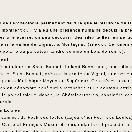
 de l’archéologie permettent de dire que le territoire de 
 montrent qu’il y a eu une présence humaine depuis la préh
ès une averse, on peu découvrir des silex taillés, en parti
dans la vallée de Gignac, à Montagnac (silex du Sénonien 
bipolaire au percuteur tendre comme un bois de renne).
nnet
’instituteur de Saint-Bonnet, Roland Bonnefond, recueille 
e et Saint-Bonnet, près de la grotte du Vignal, une série d
ce) du paléolithique Moyen ou Supérieur. Ces pièces osseus
lex on dénombre neuf outils retouchés et un couteau attrib
t le paléolithique Moyen, le Châtelperronien, considéré c
ensis.
s Eoules
 sommet du Pech des Ioules (aujourd’hui Pech des Eoules),
l, Claire et François Moser et leurs enfants ont procédé,
sant outillage lithique : burin, lames, divers éclats et sile