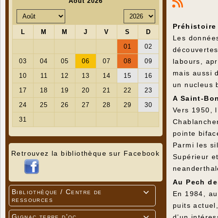
Préhistoire
Les données
découvertes
labours, apr
mais aussi 
un nucleus 
A Saint-Bo
Vers 1950, l
Chablancheri
pointe bifa
Parmi les si
Retrouvez la bibliothèque sur Facebook
Supérieur e
neanderthal
Au Pech de
Bibliothèque / Centre de

En 1984, au
ressources
puits actue
Gignac terre d'oc
d’un intéres
