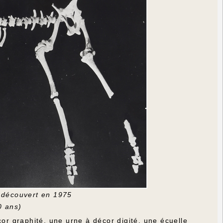
 découvert en 1975
0 ans)
r graphité, une urne à décor digité, une écuelle