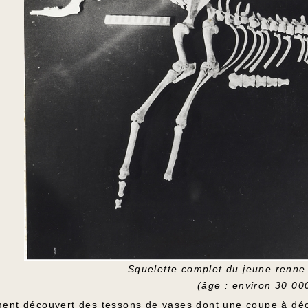
Squelette complet du jeune renne
(âge : environ 30 00
ent découvert des tessons de vases dont une coupe à déco