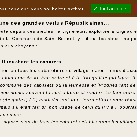
Tout accepter
 sur ceux que vous souhaitez activer
 une des grandes vertus Républicaines...
doute depuis des siècles, la vigne était exploitée à Gignac
 de la Commune de Saint-Bonnet, y-t-il eu des abus ! au poi
es aux citoyens :
 II touchant les cabarets
ion où tous les cabaretiers du village étaient tenus d’assi
bus funeste au bon ordre et à la tranquillité publique. Il 
te commune des cabarets où la jeunesse et ivrognes tant 
ée même souvent la nuit à boire et riboter. Le bon ordre 
despotes) ( ?) coalisés font tous leurs efforts pour réduir
is s’il était fait un bon usage de celui qu’il y a il pourra
e commune.
a suppression de tous les cabarets établis dans les village