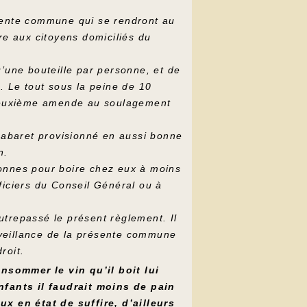
ésente commune qui se rendront au
re aux citoyens domiciliés du
u’une bouteille par personne, et de
. Le tout sous la peine de 10
a deuxième amende au soulagement
 cabaret provisionné en aussi bonne
n.
sonnes pour boire chez eux à moins
ficiers du Conseil Général ou à
utrepassé le présent règlement. Il
rveillance de la présente commune
roit.
nsommer le vin qu’il boit lui
nfants il faudrait moins de pain
x en état de suffire, d’ailleurs