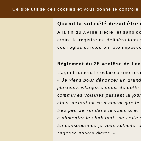
Panneau de gestion des cookies
La vigne sur le Causse de Martel
Ce site utilise des cookies et vous donne le contrôle
Quand la sobriété devait être
A la fin du XVIIIe siècle, et sans 
croire le registre de délibérations
des règles strictes ont été imposé
Règlement du 25 ventôse de l’an
L’agent national déclare à une réun
« Je viens pour dénoncer un grand a
plusieurs villages confins de cet
communes voisines passent la journ
abus surtout en ce moment que les (
très peu de vin dans la commune, ma
à alimenter les habitants de cett
En conséquence je vous sollicite l
sagesse pourra dicter. »