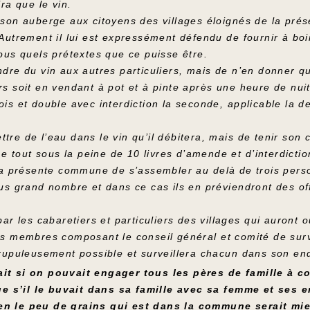
ra que le vin.
s son auberge aux citoyens des villages éloignés de la pr
 Autrement il lui est expressément défendu de fournir à boi
sous quels prétextes que ce puisse être.
ndre du vin aux autres particuliers, mais de n’en donner q
rs soit en vendant à pot et à pinte après une heure de nuit
fois et double avec interdiction la seconde, applicable l
tre de l’eau dans le vin qu’il débitera, mais de tenir son
 Le tout sous la peine de 10 livres d’amende et d’interdictio
e la présente commune de s’assembler au delà de trois per
lus grand nombre et dans ce cas ils en préviendront des of
les cabaretiers et particuliers des villages qui auront o
les membres composant le conseil général et comité de su
crupuleusement possible et surveillera chacun dans son end
ait si on pouvait engager tous les pères de famille à co
 s’il le buvait dans sa famille avec sa femme et ses e
en le peu de grains qui est dans la commune serait mieu