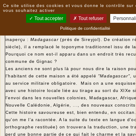
Panneau de gestion des cookies
Ce site utilise des cookies et vous donne le contrôle sur
Madagascar
vous souhaitez activer
Tout accepter
Tout refuser
Personnal
Madagascar
Politique de confidentialité
Dans la toponymie locale il est un nom de lieu qui ne p
inaperçu :
Madagascar
(près de Sireyjol). De création 
siècle), il a remplacé le toponyme traditionnel issu de l
Pourquoi ce nom est-il apparu dans un endroit très recu
commune de Gignac ?
Les anciens ne sont plus là pour nous dire la raison pou
l'habitant de cette maison a été appelé
"Madagascar"
, 
au service militaire obligatoire. Mais on a une esquisse
avec une histoire locale liée au tirage au sort du XIXe s
l'envoi dans les nouvelles colonies, Madagascar, Afrique
Nouvelle Calédonie, Algérie, ..., des nouveaux conscrits
Cette histoire savoureuse est, bien entendu, en occitan. 
qu'on me l'a racontée. A la suite du texte en langue d'o
orthographe restituée) on trouvera la traduction, une tr
perd une bonne partie de ce qui fait le charme et la sav