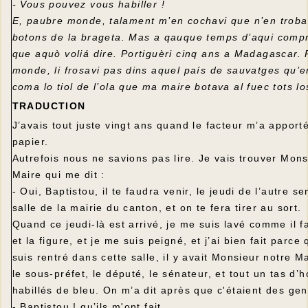
- Vous pouvez vous habiller !
E, paubre monde, talament m’en cochavi que n’en troba
botons de la brageta. Mas a qauque temps d’aqui comp
que aquò voliá dire. Portiguèri cinq ans a Madagascar.
monde, li frosavi pas dins aquel país de sauvatges qu’e
coma lo tiol de l’ola que ma maire botava al fuec tots lo
TRADUCTION
J’avais tout juste vingt ans quand le facteur m’a apport
papier.
Autrefois nous ne savions pas lire. Je vais trouver Mons
Maire qui me dit :
- Oui, Baptistou, il te faudra venir, le jeudi de l’autre s
salle de la mairie du canton, et on te fera tirer au sort.
Quand ce jeudi-là est arrivé, je me suis lavé comme il f
et la figure, et je me suis peigné, et j’ai bien fait parce
suis rentré dans cette salle, il y avait Monsieur notre Ma
le sous-préfet, le député, le sénateur, et tout un tas d
habillés de bleu. On m’a dit après que c'étaient des ge
- Baptistou ! qu’ils m'ont fait.