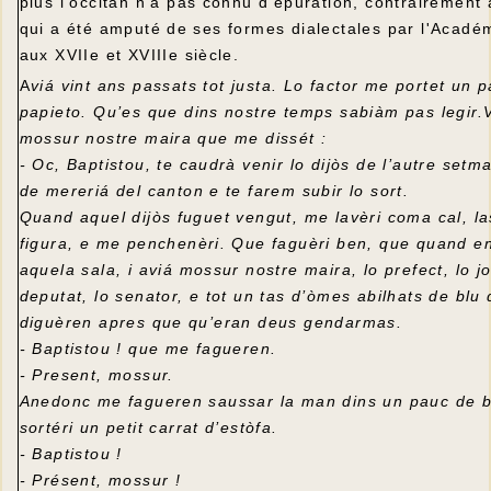
plus l'occitan n'a pas connu d'épuration, contrairement 
qui a été amputé de ses formes dialectales par l'Acadé
aux XVIIe et XVIIIe siècle.
A
viá vint ans passats tot justa. Lo factor me portet un 
papieto. Qu’es que dins nostre temps sabiàm pas legir.
mossur nostre maira que me dissét :
- Oc, Baptistou, te caudrà venir lo dijòs de l’autre setm
de mereriá del canton e te farem subir lo sort.
Quand aquel dijòs fuguet vengut, me lavèri coma cal, l
figura, e me penchenèri. Que faguèri ben, que quand en
aquela sala, i aviá mossur nostre maira, lo prefect, lo jo
deputat, lo senator, e tot un tas d’òmes abilhats de blu
diguèren apres que qu’eran deus gendarmas.
- Baptistou ! que me fagueren.
- Present, mossur.
Anedonc me fagueren saussar la man dins un pauc de b
sortéri un petit carrat d’estòfa.
- Baptistou !
- Présent, mossur !