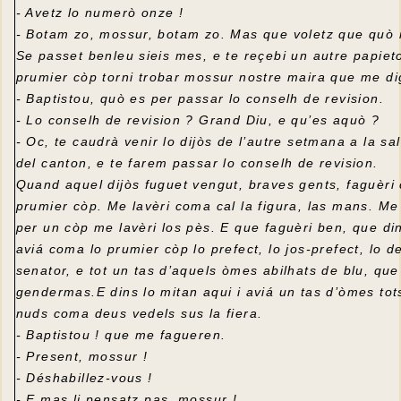
- Avetz lo numerò onze !
- Botam zo, mossur, botam zo. Mas que voletz que quò 
Se passet benleu sieis mes, e te reçebi un autre papiet
prumier còp torni trobar mossur nostre maira que me di
- Baptistou, quò es per passar lo conselh de revision.
- Lo conselh de revision ? Grand Diu, e qu’es aquò ?
- Oc, te caudrà venir lo dijòs de l’autre setmana a la sa
del canton, e te farem passar lo conselh de revision.
Quand aquel dijòs fuguet vengut, braves gents, faguèri
prumier còp. Me lavèri coma cal la figura, las mans. Me
per un còp me lavèri los pès. E que faguèri ben, que din
aviá coma lo prumier còp lo prefect, lo jos-prefect, lo de
senator, e tot un tas d’aquels òmes abilhats de blu, qu
gendermas.E dins lo mitan aqui i aviá un tas d’òmes to
nuds coma deus vedels sus la fiera.
- Baptistou ! que me fagueren.
- Present, mossur !
- Déshabillez-vous !
- E mas li pensatz pas, mossur !