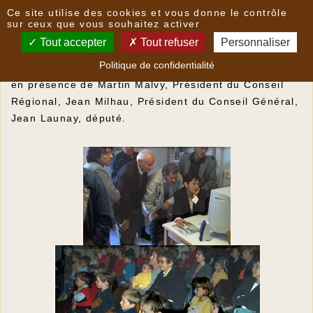
Panneau de gestion des cookies
Ce site utilise des cookies et vous donne le contrôle
Inaugurations de la bibliothèque
sur ceux que vous souhaitez activer
Tout accepter
Tout refuser
Personnaliser
La Bibliothèque a été inaugurée officiellement
Politique de confidentialité
le 23 mars 2002
en présence de Martin Malvy, Président du Conseil
Régional, Jean Milhau, Président du Conseil Général,
Jean Launay, député.