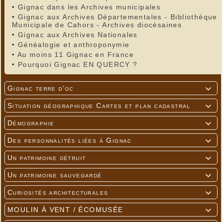
•
Gignac dans les Archives municipales
•
Gignac aux Archives Départementales - Bibliothèque
Municipale de Cahors - Archives diocésaines
•
Gignac aux Archives Nationales
•
Généalogie et anthroponymie
•
Au moins 11 Gignac en France
•
Pourquoi Gignac EN QUERCY ?
Gignac terre d'oc

Situation géographique Cartes et plan cadastral

Démographie

Des personnalités liées à Gignac

Un patrimoine détruit

Un patrimoine sauvegardé

Curiosités architecturales

MOULIN À VENT / ÉCOMUSÉE
